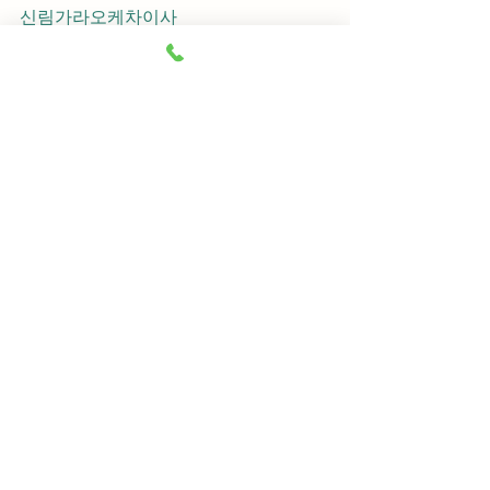
신림가라오케차이사
신림가라오케후기
신림가라오케추천
신림가라오케픽업	
신림가라오케훈이실장
신림가라오케차정희
신림가라오케2차
신림가라오케이차
신림가라오케룸떡
신림가라오케키스
신림가라오케2차비용
신림가라오케인당가격
신림가라오케접대
신림가라오케단체