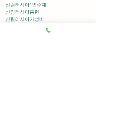
신림러시아1인주대
신림러시아홈런
신림러시아가성비
신림러시아지명
신림러시아차이사
신림러시아후기
신림러시아추천
신림러시아픽업	
신림러시아훈이실장
신림러시아차정희
신림러시아2차
신림러시아이차
신림러시아룸떡
신림러시아키스
신림러시아2차비용
신림러시아인당가격
신림러시아접대
신림러시아단체