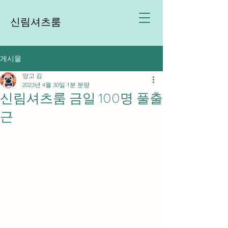
신림셔츠룸
게시물
망고 김
2023년 4월 30일
1분 분량
신림셔츠룸 금일 100명 풀출
근