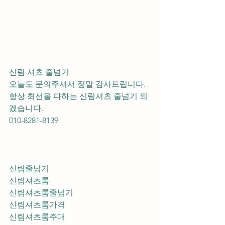
신림 셔츠 줄넘기 
오늘도 문의주셔서 정말 감사드립니다.
항상 최선을 다하는 신림셔츠 줄넘기 되
겠습니다.
010-8281-8139
신림줄넘기
신림셔츠룸
신림셔츠룸줄넘기
신림셔츠룸가격
신림셔츠룸주대