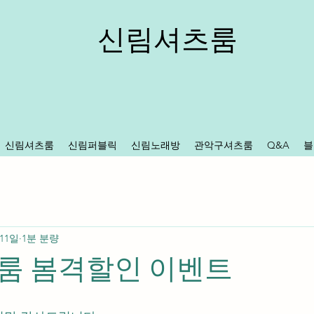
신림셔츠룸
신림셔츠룸
신림퍼블릭
신림노래방
관악구셔츠룸
Q&A
블
 11일
1분 분량
룸 봄격할인 이벤트