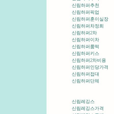
신림하퍼추천
신림하퍼픽업	
신림하퍼훈이실장
신림하퍼차정희
신림하퍼2차
신림하퍼이차
신림하퍼룸떡
신림하퍼키스
신림하퍼2차비용
신림하퍼인당가격
신림하퍼접대
신림하퍼단체
신림레깅스
신림레깅스가격