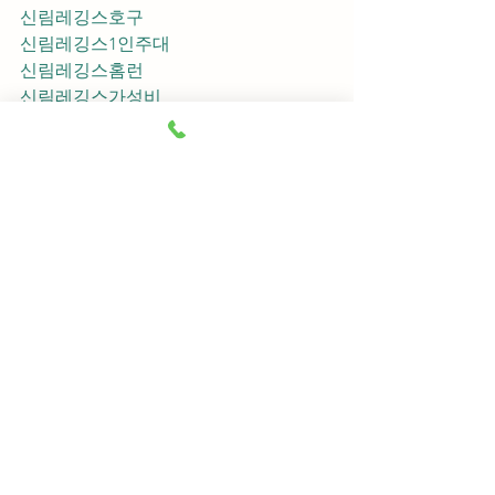
신림레깅스호구
신림레깅스1인주대
신림레깅스홈런
신림레깅스가성비
신림레깅스지명
신림레깅스차이사
신림레깅스후기
신림레깅스추천
신림레깅스픽업	
신림레깅스훈이실장
신림레깅스차정희
신림레깅스2차
신림레깅스이차
신림레깅스룸떡
신림레깅스키스
신림레깅스2차비용
신림레깅스인당가격
신림레깅스접대
신림레깅스단체