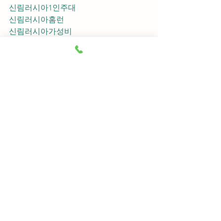
신림러시아1인주대
신림러시아홈런
신림러시아가성비
신림러시아지명
신림러시아차이사
신림러시아후기
신림러시아추천
신림러시아픽업	
신림러시아훈이실장
신림러시아차정희
신림러시아2차
신림러시아이차
신림러시아룸떡
신림러시아키스
신림러시아2차비용
신림러시아인당가격
신림러시아접대
신림러시아단체