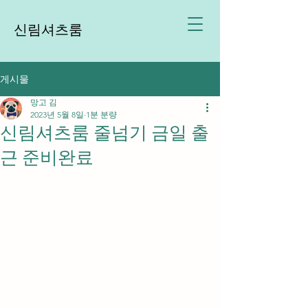
신림셔츠룸
게시물
망고 김
2023년 5월 8일
1분 분량
신림셔츠룸 줄넘기 금일 출
근 준비완료