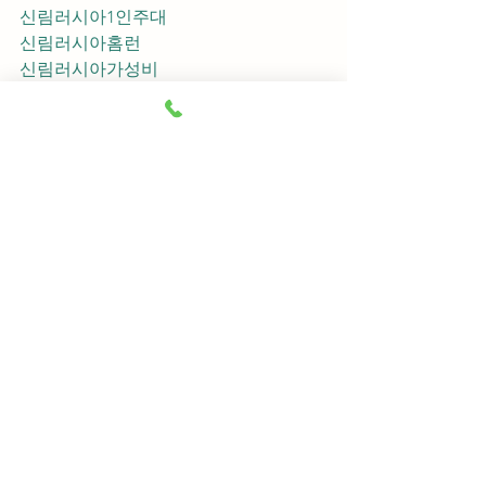
신림러시아1인주대
신림러시아홈런
신림러시아가성비
신림러시아지명
신림러시아차이사
신림러시아후기
신림러시아추천
신림러시아픽업	
신림러시아훈이실장
신림러시아차정희
신림러시아2차
신림러시아이차
신림러시아룸떡
신림러시아키스
신림러시아2차비용
신림러시아인당가격
신림러시아접대
신림러시아단체