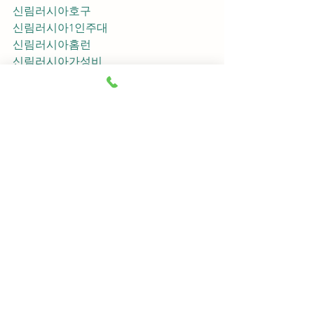
신림러시아호구
신림러시아1인주대
신림러시아홈런
신림러시아가성비
신림러시아지명
신림러시아차이사
신림러시아후기
신림러시아추천
신림러시아픽업	
신림러시아훈이실장
신림러시아차정희
신림러시아2차
신림러시아이차
신림러시아룸떡
신림러시아키스
신림러시아2차비용
신림러시아인당가격
신림러시아접대
신림러시아단체