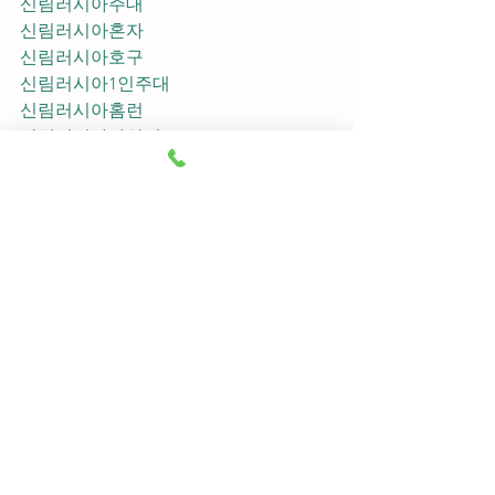
신림러시아주대
신림러시아혼자
신림러시아호구
신림러시아1인주대
신림러시아홈런
신림러시아가성비
신림러시아지명
신림러시아차이사
신림러시아후기
신림러시아추천
신림러시아픽업	
신림러시아훈이실장
신림러시아차정희
신림러시아2차
신림러시아이차
신림러시아룸떡
신림러시아키스
신림러시아2차비용
신림러시아인당가격