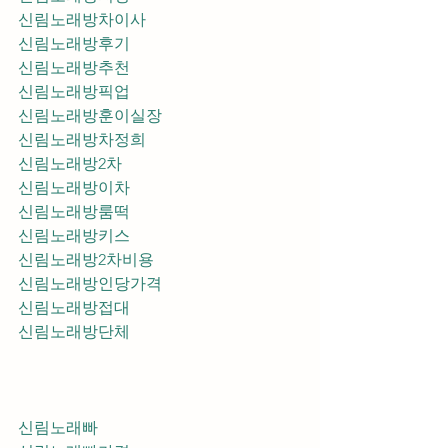
신림노래방차이사
신림노래방후기
신림노래방추천
신림노래방픽업	
신림노래방훈이실장
신림노래방차정희
신림노래방2차
신림노래방이차
신림노래방룸떡
신림노래방키스
신림노래방2차비용
신림노래방인당가격
신림노래방접대
신림노래방단체
신림노래빠