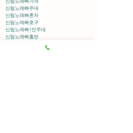
신림노래빠가격
신림노래빠주대
신림노래빠혼자
신림노래빠호구
신림노래빠1인주대
신림노래빠홈런
신림노래빠가성비
신림노래빠지명
신림노래빠차이사
신림노래빠후기
신림노래빠추천
신림노래빠픽업	
신림노래빠훈이실장
신림노래빠차정희
신림노래빠2차
신림노래빠이차
신림노래빠룸떡
신림노래빠키스
신림노래빠2차비용