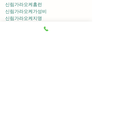
신림가라오케홈런
신림가라오케가성비
신림가라오케지명
신림가라오케차이사
신림가라오케후기
신림가라오케추천
신림가라오케픽업	
신림가라오케훈이실장
신림가라오케차정희
신림가라오케2차
신림가라오케이차
신림가라오케룸떡
신림가라오케키스
신림가라오케2차비용
신림가라오케인당가격
신림가라오케접대
신림가라오케단체