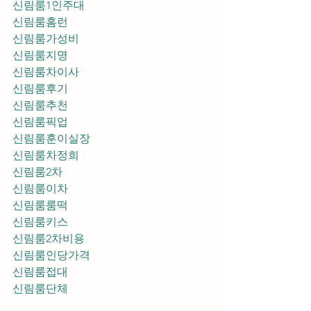
신림룸1인주대
신림룸홈런
신림룸가성비
신림룸지명
신림룸차이사
신림룸후기
신림룸추천
신림룸픽업	
신림룸훈이실장
신림룸차정희
신림룸2차
신림룸이차
신림룸룸떡
신림룸키스
신림룸2차비용
신림룸인당가격
신림룸접대
신림룸단체