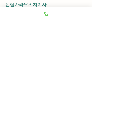
신림가라오케차이사
신림가라오케후기
신림가라오케추천
신림가라오케픽업	
신림가라오케훈이실장
신림가라오케차정희
신림가라오케2차
신림가라오케이차
신림가라오케룸떡
신림가라오케키스
신림가라오케2차비용
신림가라오케인당가격
신림가라오케접대
신림가라오케단체