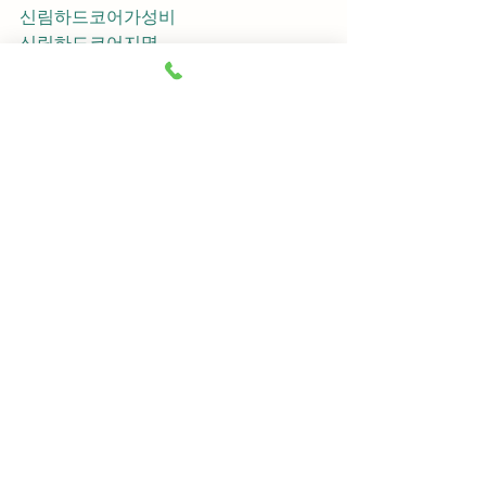
신림하드코어가성비
신림하드코어지명
신림하드코어차이사
신림하드코어후기
신림하드코어추천
신림하드코어픽업	
신림하드코어훈이실장
신림하드코어차정희
신림하드코어2차
신림하드코어이차
신림하드코어룸떡
신림하드코어키스
신림하드코어2차비용
신림하드코어인당가격
신림하드코어접대
신림하드코어단체