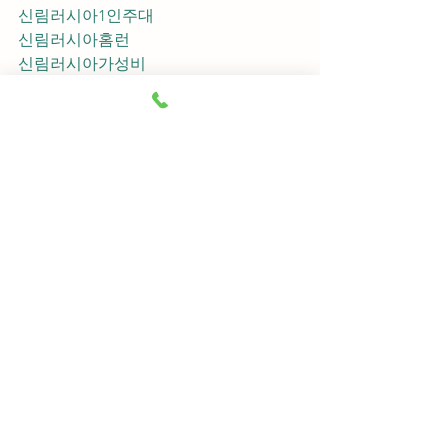
신림러시아1인주대
신림러시아홈런
신림러시아가성비
신림러시아지명
신림러시아차이사
신림러시아후기
신림러시아추천
신림러시아픽업	
신림러시아훈이실장
신림러시아차정희
신림러시아2차
신림러시아이차
신림러시아룸떡
신림러시아키스
신림러시아2차비용
신림러시아인당가격
신림러시아접대
신림러시아단체