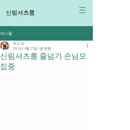
신림셔츠룸
게시물
망고 김
2023년 4월 27일
1분 분량
신림셔츠룸 줄넘기 손님모
집중