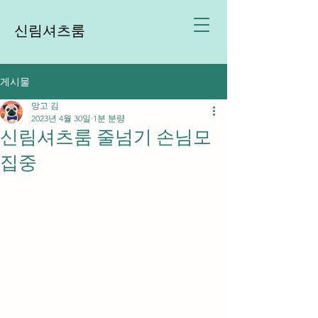
신림셔츠룸
게시물
망고 김
2023년 4월 30일
1분 분량
신림셔츠룸 줄넘기 손님모
집중