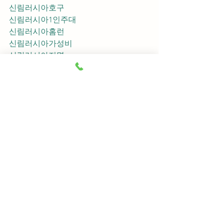
신림러시아호구
신림러시아1인주대
신림러시아홈런
신림러시아가성비
신림러시아지명
신림러시아차이사
신림러시아후기
신림러시아추천
신림러시아픽업	
신림러시아훈이실장
신림러시아차정희
신림러시아2차
신림러시아이차
신림러시아룸떡
신림러시아키스
신림러시아2차비용
신림러시아인당가격
신림러시아접대
신림러시아단체