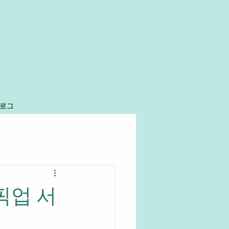
로그
픽업 서