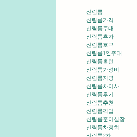
신림룸
신림룸가격
신림룸주대
신림룸혼자
신림룸호구
신림룸1인주대
신림룸홈런
신림룸가성비
신림룸지명
신림룸차이사
신림룸후기
신림룸추천
신림룸픽업	
신림룸훈이실장
신림룸차정희
신림룸2차