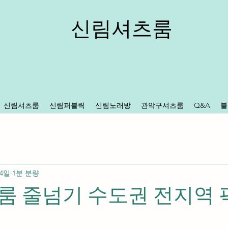
신림셔츠룸
신림셔츠룸
신림퍼블릭
신림노래방
관악구셔츠룸
Q&A
블
 4일
1분 분량
 줄넘기 수도권 전지역 