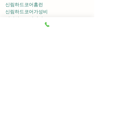
신림하드코어홈런
신림하드코어가성비
신림하드코어지명
신림하드코어차이사
신림하드코어후기
신림하드코어추천
신림하드코어픽업	
신림하드코어훈이실장
신림하드코어차정희
신림하드코어2차
신림하드코어이차
신림하드코어룸떡
신림하드코어키스
신림하드코어2차비용
신림하드코어인당가격
신림하드코어접대
신림하드코어단체