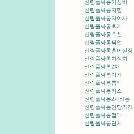
신림풀싸롱가성비
신림풀싸롱지명
신림풀싸롱차이사
신림풀싸롱후기
신림풀싸롱추천
신림풀싸롱픽업	
신림풀싸롱훈이실장
신림풀싸롱차정희
신림풀싸롱2차
신림풀싸롱이차
신림풀싸롱룸떡
신림풀싸롱키스
신림풀싸롱2차비용
신림풀싸롱인당가격
신림풀싸롱접대
신림풀싸롱단체