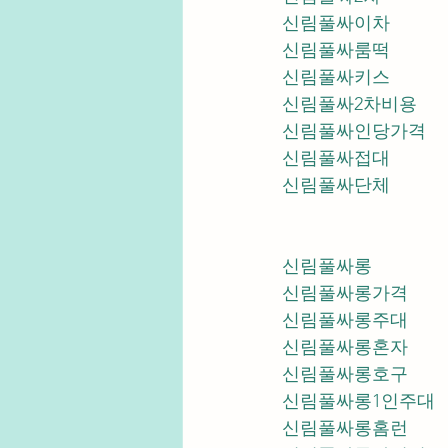
신림풀싸이차
신림풀싸룸떡
신림풀싸키스
신림풀싸2차비용
신림풀싸인당가격
신림풀싸접대
신림풀싸단체
신림풀싸롱
신림풀싸롱가격
신림풀싸롱주대
신림풀싸롱혼자
신림풀싸롱호구
신림풀싸롱1인주대
신림풀싸롱홈런