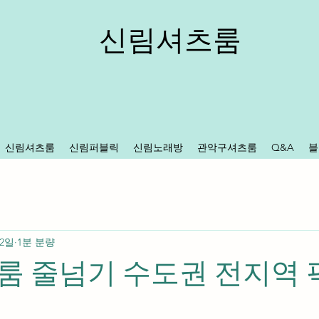
신림셔츠룸
신림셔츠룸
신림퍼블릭
신림노래방
관악구셔츠룸
Q&A
블
 2일
1분 분량
 줄넘기 수도권 전지역 