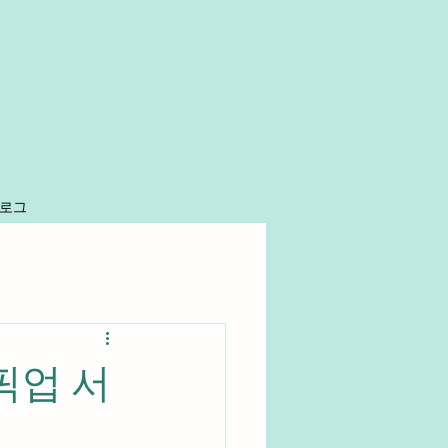
로그
픽업 서