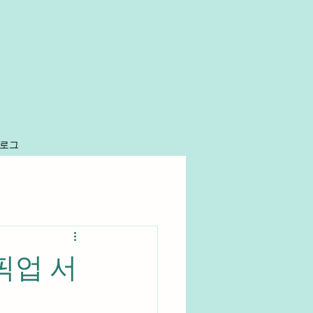
로그
픽업 서