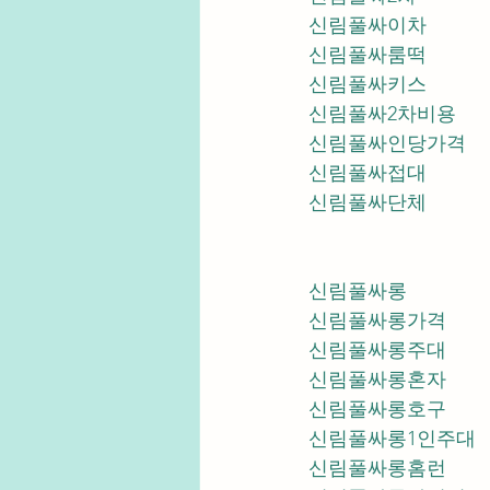
신림풀싸이차
신림풀싸룸떡
신림풀싸키스
신림풀싸2차비용
신림풀싸인당가격
신림풀싸접대
신림풀싸단체
신림풀싸롱
신림풀싸롱가격
신림풀싸롱주대
신림풀싸롱혼자
신림풀싸롱호구
신림풀싸롱1인주대
신림풀싸롱홈런