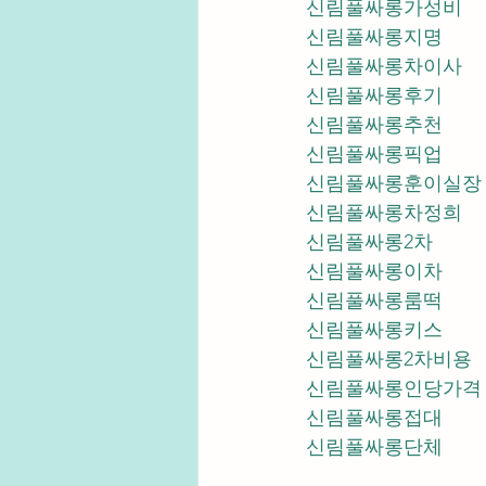
신림풀싸롱가성비
신림풀싸롱지명
신림풀싸롱차이사
신림풀싸롱후기
신림풀싸롱추천
신림풀싸롱픽업	
신림풀싸롱훈이실장
신림풀싸롱차정희
신림풀싸롱2차
신림풀싸롱이차
신림풀싸롱룸떡
신림풀싸롱키스
신림풀싸롱2차비용
신림풀싸롱인당가격
신림풀싸롱접대
신림풀싸롱단체