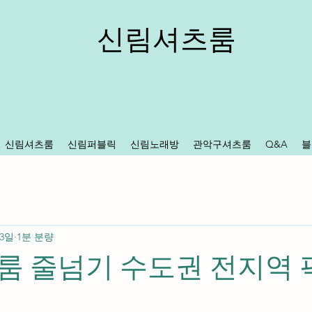
신림셔츠룸
신림셔츠룸
신림퍼블릭
신림노래방
관악구셔츠룸
Q&A
블
 3일
1분 분량
 줄넘기 수도권 전지역 