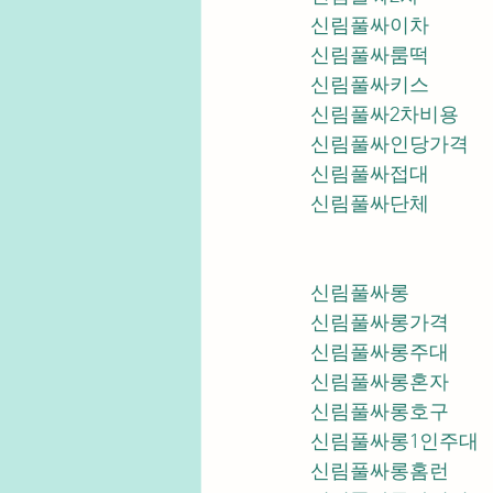
신림풀싸이차
신림풀싸룸떡
신림풀싸키스
신림풀싸2차비용
신림풀싸인당가격
신림풀싸접대
신림풀싸단체
신림풀싸롱
신림풀싸롱가격
신림풀싸롱주대
신림풀싸롱혼자
신림풀싸롱호구
신림풀싸롱1인주대
신림풀싸롱홈런