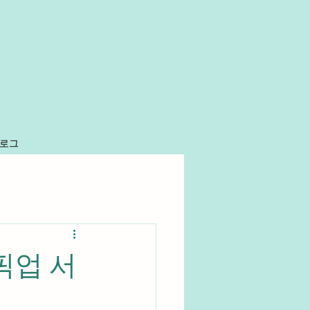
로그
픽업 서