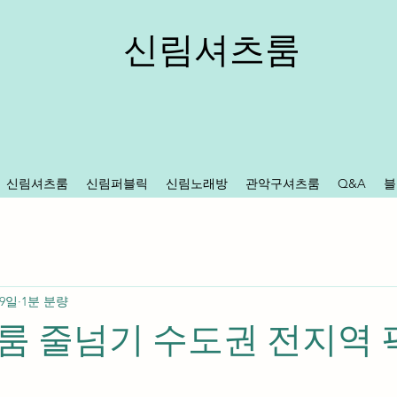
신림셔츠룸
신림셔츠룸
신림퍼블릭
신림노래방
관악구셔츠룸
Q&A
블
 9일
1분 분량
 줄넘기 수도권 전지역 