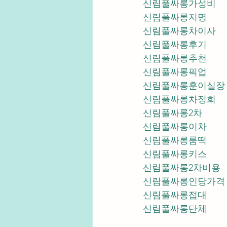
신림풀싸롱가성비
신림풀싸롱지명
신림풀싸롱차이사
신림풀싸롱후기
신림풀싸롱추천
신림풀싸롱픽업	
신림풀싸롱훈이실장
신림풀싸롱차정희
신림풀싸롱2차
신림풀싸롱이차
신림풀싸롱룸떡
신림풀싸롱키스
신림풀싸롱2차비용
신림풀싸롱인당가격
신림풀싸롱접대
신림풀싸롱단체