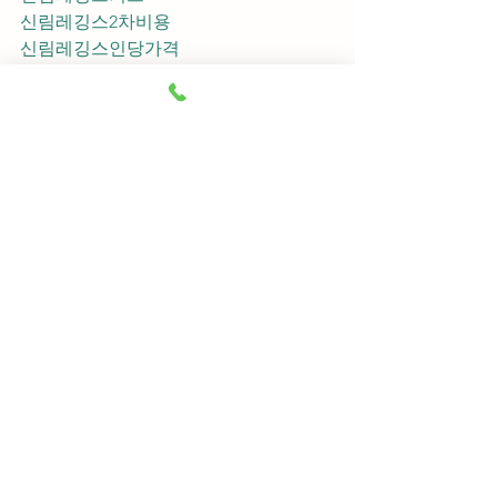
신림레깅스2차비용
신림레깅스인당가격
신림레깅스접대
신림레깅스단체