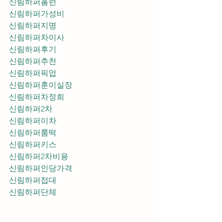
신림하퍼홈런
신림하퍼가성비
신림하퍼지명
신림하퍼차이사
신림하퍼후기
신림하퍼추천
신림하퍼픽업	
신림하퍼훈이실장
신림하퍼차정희
신림하퍼2차
신림하퍼이차
신림하퍼룸떡
신림하퍼키스
신림하퍼2차비용
신림하퍼인당가격
신림하퍼접대
신림하퍼단체