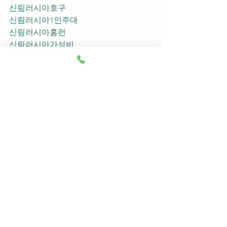
신림러시아호구
신림러시아1인주대
신림러시아홈런
신림러시아가성비
신림러시아지명
신림러시아차이사
신림러시아후기
신림러시아추천
신림러시아픽업	
신림러시아훈이실장
신림러시아차정희
신림러시아2차
신림러시아이차
신림러시아룸떡
신림러시아키스
신림러시아2차비용
신림러시아인당가격
신림러시아접대
신림러시아단체