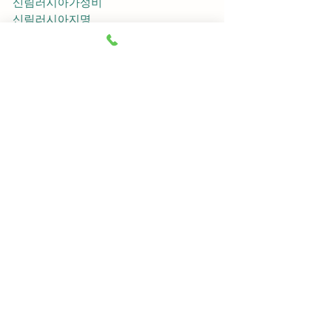
신림러시아가성비
신림러시아지명
신림러시아차이사
신림러시아후기
신림러시아추천
신림러시아픽업	
신림러시아훈이실장
신림러시아차정희
신림러시아2차
신림러시아이차
신림러시아룸떡
신림러시아키스
신림러시아2차비용
신림러시아인당가격
신림러시아접대
신림러시아단체