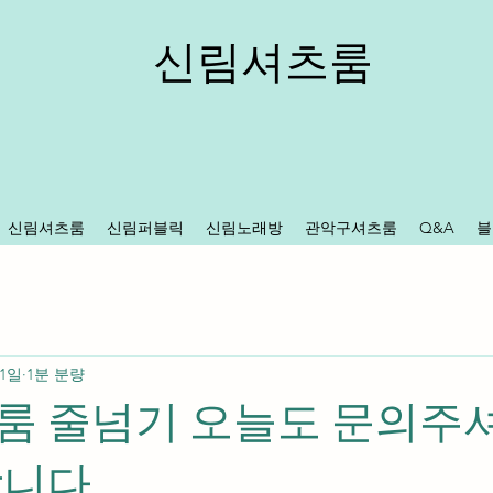
신림셔츠룸
신림셔츠룸
신림퍼블릭
신림노래방
관악구셔츠룸
Q&A
블
 1일
1분 분량
룸 줄넘기 오늘도 문의주셔
합니다