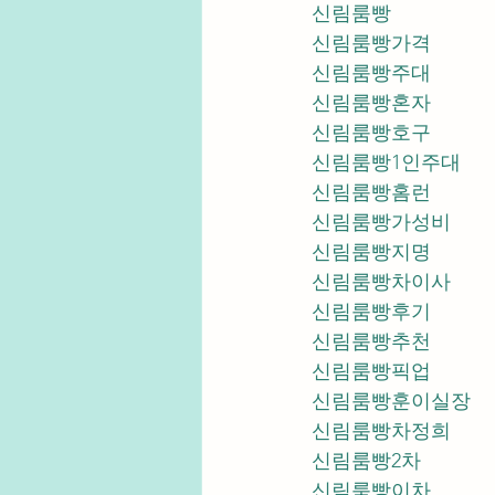
신림룸빵
신림룸빵가격
신림룸빵주대
신림룸빵혼자
신림룸빵호구
신림룸빵1인주대
신림룸빵홈런
신림룸빵가성비
신림룸빵지명
신림룸빵차이사
신림룸빵후기
신림룸빵추천
신림룸빵픽업	
신림룸빵훈이실장
신림룸빵차정희
신림룸빵2차
신림룸빵이차