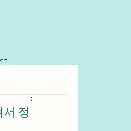
로그
서 정