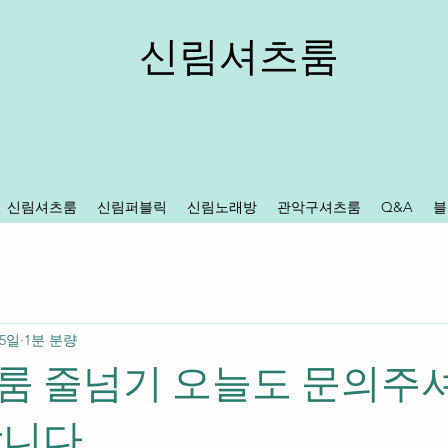
신림셔츠룸
신림셔츠룸
신림퍼블릭
신림노래방
관악구셔츠룸
Q&A
블
 5일
1분 분량
룸 줄넘기 오늘도 문의주셔
합니다