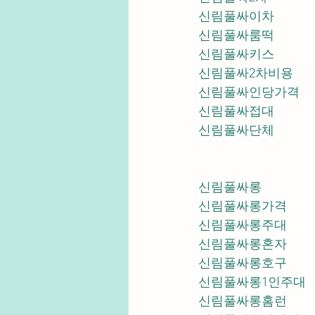
신림풀싸이차
신림풀싸룸떡
신림풀싸키스
신림풀싸2차비용
신림풀싸인당가격
신림풀싸접대
신림풀싸단체
신림풀싸롱
신림풀싸롱가격
신림풀싸롱주대
신림풀싸롱혼자
신림풀싸롱호구
신림풀싸롱1인주대
신림풀싸롱홈런