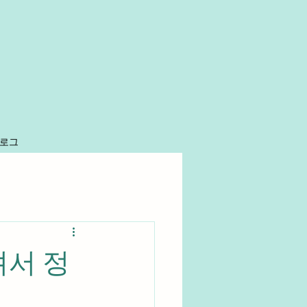
로그
서 정