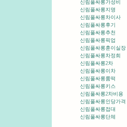
신림풀싸롱가성비
신림풀싸롱지명
신림풀싸롱차이사
신림풀싸롱후기
신림풀싸롱추천
신림풀싸롱픽업	
신림풀싸롱훈이실장
신림풀싸롱차정희
신림풀싸롱2차
신림풀싸롱이차
신림풀싸롱룸떡
신림풀싸롱키스
신림풀싸롱2차비용
신림풀싸롱인당가격
신림풀싸롱접대
신림풀싸롱단체