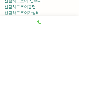
신림하드코어1인주대
신림하드코어홈런
신림하드코어가성비
신림하드코어지명
신림하드코어차이사
신림하드코어후기
신림하드코어추천
신림하드코어픽업	
신림하드코어훈이실장
신림하드코어차정희
신림하드코어2차
신림하드코어이차
신림하드코어룸떡
신림하드코어키스
신림하드코어2차비용
신림하드코어인당가격
신림하드코어접대
신림하드코어단체