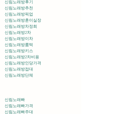
신림노래방후기
신림노래방추천
신림노래방픽업	
신림노래방훈이실장
신림노래방차정희
신림노래방2차
신림노래방이차
신림노래방룸떡
신림노래방키스
신림노래방2차비용
신림노래방인당가격
신림노래방접대
신림노래방단체
신림노래빠
신림노래빠가격
신림노래빠주대