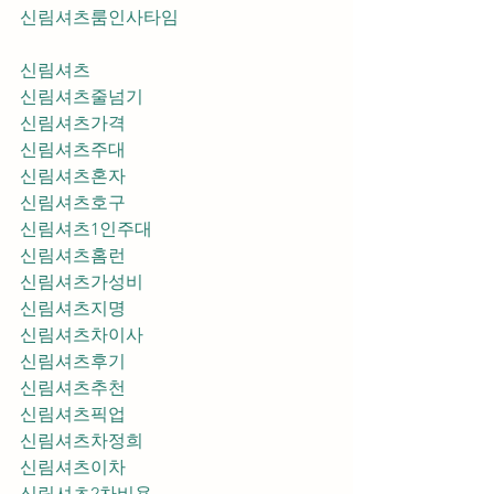
신림셔츠룸인사타임
신림셔츠
신림셔츠줄넘기
신림셔츠가격
신림셔츠주대
신림셔츠혼자
신림셔츠호구
신림셔츠1인주대
신림셔츠홈런
신림셔츠가성비
신림셔츠지명
신림셔츠차이사
신림셔츠후기
신림셔츠추천
신림셔츠픽업
신림셔츠차정희
신림셔츠이차
신림셔츠2차비용