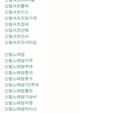
신림셔츠룸떡
신림셔츠키스
신림셔츠인당가격
신림셔츠접대
신림셔츠단체
신림셔츠인사
신림셔츠인사타임
신림노래방
신림노래방가격
신림노래방주대
신림노래방혼자
신림노래방호구
신림노래방1인주대
신림노래방홈런
신림노래방가성비
신림노래방지명
신림노래방차이사