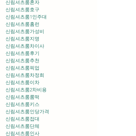
신림셔츠룸혼자
신림셔츠룸호구
신림셔츠룸1인주대
신림셔츠룸홈런
신림셔츠룸가성비
신림셔츠룸지명
신림셔츠룸차이사
신림셔츠룸후기
신림셔츠룸추천
신림셔츠룸픽업
신림셔츠룸차정희
신림셔츠룸이차
신림셔츠룸2차비용
신림셔츠룸룸떡
신림셔츠룸키스
신림셔츠룸인당가격
신림셔츠룸접대
신림셔츠룸단체
신림셔츠룸인사