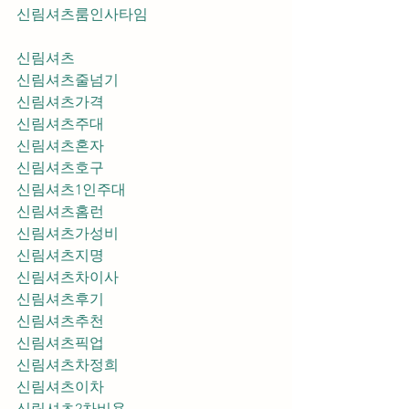
신림셔츠룸인사타임
신림셔츠
신림셔츠줄넘기
신림셔츠가격
신림셔츠주대
신림셔츠혼자
신림셔츠호구
신림셔츠1인주대
신림셔츠홈런
신림셔츠가성비
신림셔츠지명
신림셔츠차이사
신림셔츠후기
신림셔츠추천
신림셔츠픽업
신림셔츠차정희
신림셔츠이차
신림셔츠2차비용