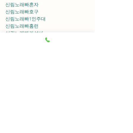
신림노래빠혼자
신림노래빠호구
신림노래빠1인주대
신림노래빠홈런
신림노래빠가성비
신림노래빠지명
신림노래빠차이사
신림노래빠후기
신림노래빠추천
신림노래빠픽업	
신림노래빠훈이실장
신림노래빠차정희
신림노래빠2차
신림노래빠이차
신림노래빠룸떡
신림노래빠키스
신림노래빠2차비용
신림노래빠인당가격
신림노래빠접대