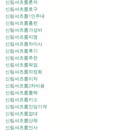
신림셔츠룸혼자
신림셔츠룸호구
신림셔츠룸1인주대
신림셔츠룸홈런
신림셔츠룸가성비
신림셔츠룸지명
신림셔츠룸차이사
신림셔츠룸후기
신림셔츠룸추천
신림셔츠룸픽업
신림셔츠룸차정희
신림셔츠룸이차
신림셔츠룸2차비용
신림셔츠룸룸떡
신림셔츠룸키스
신림셔츠룸인당가격
신림셔츠룸접대
신림셔츠룸단체
신림셔츠룸인사