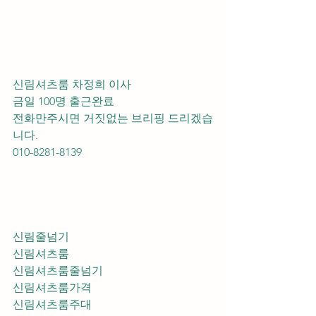
신림셔츠룸 차정희 이사
금일 100명 출근완료 
전화만주시면 거짓없는 브리핑 드리겠습
니다.
010-8281-8139
신림줄넘기
신림셔츠룸
신림셔츠룸줄넘기
신림셔츠룸가격
신림셔츠룸주대