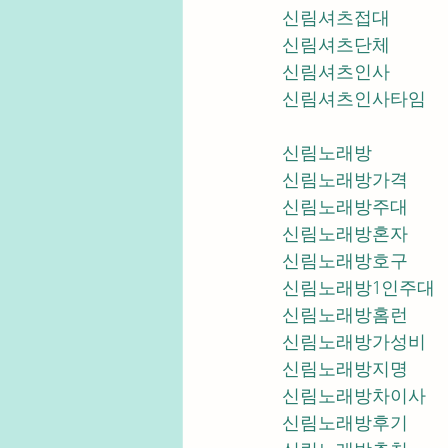
신림셔츠접대
신림셔츠단체
신림셔츠인사
신림셔츠인사타임
신림노래방
신림노래방가격
신림노래방주대
신림노래방혼자
신림노래방호구
신림노래방1인주대
신림노래방홈런
신림노래방가성비
신림노래방지명
신림노래방차이사
신림노래방후기