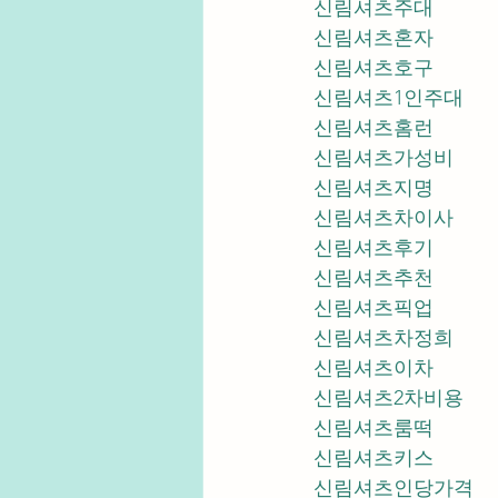
신림셔츠주대
신림셔츠혼자
신림셔츠호구
신림셔츠1인주대
신림셔츠홈런
신림셔츠가성비
신림셔츠지명
신림셔츠차이사
신림셔츠후기
신림셔츠추천
신림셔츠픽업
신림셔츠차정희
신림셔츠이차
신림셔츠2차비용
신림셔츠룸떡
신림셔츠키스
신림셔츠인당가격