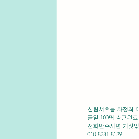
신림셔츠룸 차정희 
금일 100명 출근완료
전화만주시면 거짓없
010-8281-8139