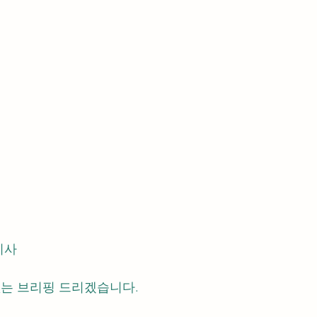
이사
 
는 브리핑 드리겠습니다.