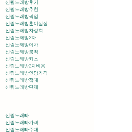
신림노래방후기
신림노래방추천
신림노래방픽업	
신림노래방훈이실장
신림노래방차정희
신림노래방2차
신림노래방이차
신림노래방룸떡
신림노래방키스
신림노래방2차비용
신림노래방인당가격
신림노래방접대
신림노래방단체
신림노래빠
신림노래빠가격
신림노래빠주대