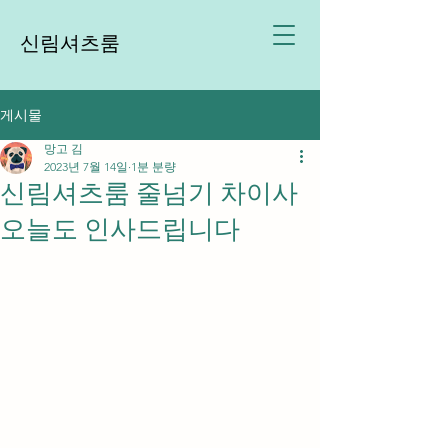
신림셔츠룸
게시물
망고 김
2023년 7월 14일
1분 분량
신림셔츠룸 줄넘기 차이사
오늘도 인사드립니다