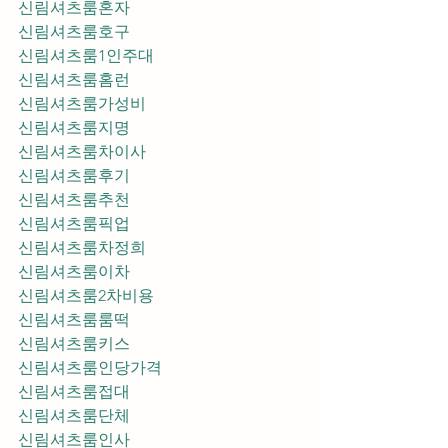
신림셔츠룸혼자
신림셔츠룸호구
신림셔츠룸1인주대
신림셔츠룸홈런
신림셔츠룸가성비
신림셔츠룸지명
신림셔츠룸차이사
신림셔츠룸후기
신림셔츠룸추천
신림셔츠룸픽업
신림셔츠룸차정희
신림셔츠룸이차
신림셔츠룸2차비용
신림셔츠룸룸떡
신림셔츠룸키스
신림셔츠룸인당가격
신림셔츠룸접대
신림셔츠룸단체
신림셔츠룸인사