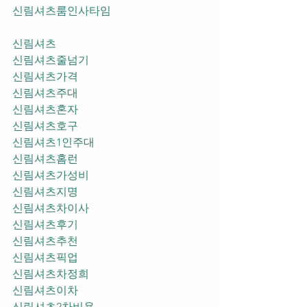
신림셔츠룸인사타임
신림셔츠
신림셔츠줄넘기
신림셔츠가격
신림셔츠주대
신림셔츠혼자
신림셔츠호구
신림셔츠1인주대
신림셔츠홈런
신림셔츠가성비
신림셔츠지명
신림셔츠차이사
신림셔츠후기
신림셔츠추천
신림셔츠픽업
신림셔츠차정희
신림셔츠이차
신림셔츠2차비용