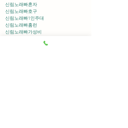
신림노래빠혼자
신림노래빠호구
신림노래빠1인주대
신림노래빠홈런
신림노래빠가성비
신림노래빠지명
신림노래빠차이사
신림노래빠후기
신림노래빠추천
신림노래빠픽업	
신림노래빠훈이실장
신림노래빠차정희
신림노래빠2차
신림노래빠이차
신림노래빠룸떡
신림노래빠키스
신림노래빠2차비용
신림노래빠인당가격
신림노래빠접대