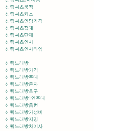
신림셔츠룸떡
신림셔츠키스
신림셔츠인당가격
신림셔츠접대
신림셔츠단체
신림셔츠인사
신림셔츠인사타임
신림노래방
신림노래방가격
신림노래방주대
신림노래방혼자
신림노래방호구
신림노래방1인주대
신림노래방홈런
신림노래방가성비
신림노래방지명
신림노래방차이사