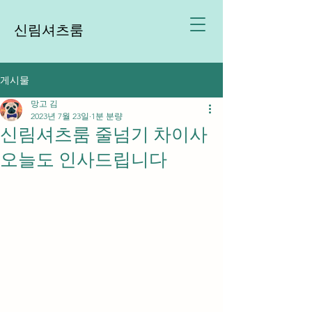
신림셔츠룸
게시물
망고 김
2023년 7월 23일
1분 분량
신림셔츠룸 줄넘기 차이사
오늘도 인사드립니다