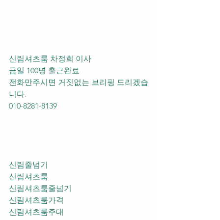
신림셔츠룸 차정희 이사
금일 100명 출근완료 
전화만주시면 거짓없는 브리핑 드리겠습
니다.
010-8281-8139
신림줄넘기
신림셔츠룸
신림셔츠룸줄넘기
신림셔츠룸가격
신림셔츠룸주대