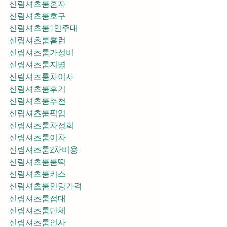
신림셔츠룸혼자
신림셔츠룸호구
신림셔츠룸1인주대
신림셔츠룸홈런
신림셔츠룸가성비
신림셔츠룸지명
신림셔츠룸차이사
신림셔츠룸후기
신림셔츠룸추천
신림셔츠룸픽업
신림셔츠룸차정희
신림셔츠룸이차
신림셔츠룸2차비용
신림셔츠룸룸떡
신림셔츠룸키스
신림셔츠룸인당가격
신림셔츠룸접대
신림셔츠룸단체
신림셔츠룸인사