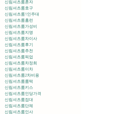
신림셔츠룸혼자
신림셔츠룸호구
신림셔츠룸1인주대
신림셔츠룸홈런
신림셔츠룸가성비
신림셔츠룸지명
신림셔츠룸차이사
신림셔츠룸후기
신림셔츠룸추천
신림셔츠룸픽업
신림셔츠룸차정희
신림셔츠룸이차
신림셔츠룸2차비용
신림셔츠룸룸떡
신림셔츠룸키스
신림셔츠룸인당가격
신림셔츠룸접대
신림셔츠룸단체
신림셔츠룸인사