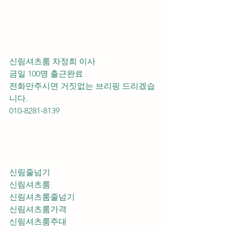
신림셔츠룸 차정희 이사
금일 100명 출근완료 
전화만주시면 거짓없는 브리핑 드리겠습
니다.
010-8281-8139
신림줄넘기
신림셔츠룸
신림셔츠룸줄넘기
신림셔츠룸가격
신림셔츠룸주대