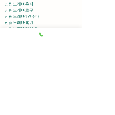
신림노래빠혼자
신림노래빠호구
신림노래빠1인주대
신림노래빠홈런
신림노래빠가성비
신림노래빠지명
신림노래빠차이사
신림노래빠후기
신림노래빠추천
신림노래빠픽업	
신림노래빠훈이실장
신림노래빠차정희
신림노래빠2차
신림노래빠이차
신림노래빠룸떡
신림노래빠키스
신림노래빠2차비용
신림노래빠인당가격
신림노래빠접대