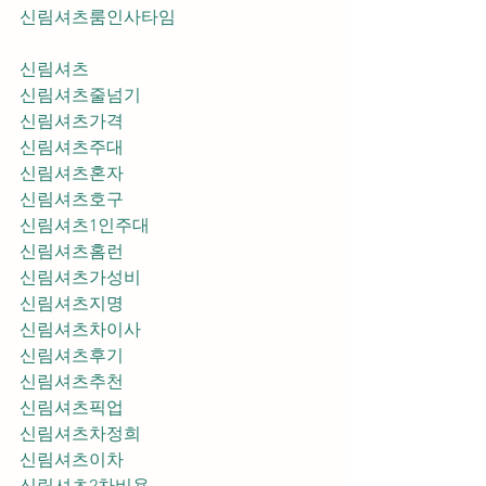
신림셔츠룸인사타임
신림셔츠
신림셔츠줄넘기
신림셔츠가격
신림셔츠주대
신림셔츠혼자
신림셔츠호구
신림셔츠1인주대
신림셔츠홈런
신림셔츠가성비
신림셔츠지명
신림셔츠차이사
신림셔츠후기
신림셔츠추천
신림셔츠픽업
신림셔츠차정희
신림셔츠이차
신림셔츠2차비용