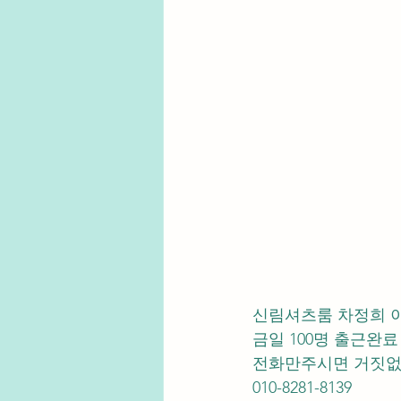
신림셔츠룸 차정희 
금일 100명 출근완료
전화만주시면 거짓없
010-8281-8139