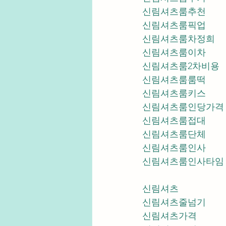
신림셔츠룸추천
신림셔츠룸픽업
신림셔츠룸차정희
신림셔츠룸이차
신림셔츠룸2차비용
신림셔츠룸룸떡
신림셔츠룸키스
신림셔츠룸인당가격
신림셔츠룸접대
신림셔츠룸단체
신림셔츠룸인사
신림셔츠룸인사타임
신림셔츠
신림셔츠줄넘기
신림셔츠가격