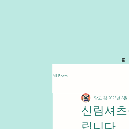
홈
All Posts
망고 김
2023년 8월
신림셔츠
립니다