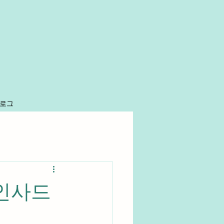
로그
인사드