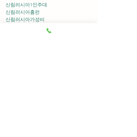
신림러시아1인주대
신림러시아홈런
신림러시아가성비
신림러시아지명
신림러시아차이사
신림러시아후기
신림러시아추천
신림러시아픽업	
신림러시아훈이실장
신림러시아차정희
신림러시아2차
신림러시아이차
신림러시아룸떡
신림러시아키스
신림러시아2차비용
신림러시아인당가격
신림러시아접대
신림러시아단체