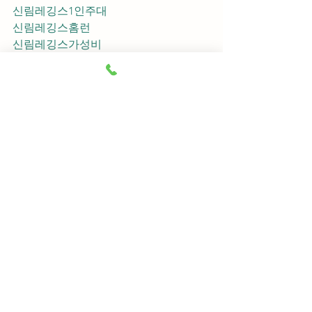
신림레깅스1인주대
신림레깅스홈런
신림레깅스가성비
신림레깅스지명
신림레깅스차이사
신림레깅스후기
신림레깅스추천
신림레깅스픽업	
신림레깅스훈이실장
신림레깅스차정희
신림레깅스2차
신림레깅스이차
신림레깅스룸떡
신림레깅스키스
신림레깅스2차비용
신림레깅스인당가격
신림레깅스접대
신림레깅스단체