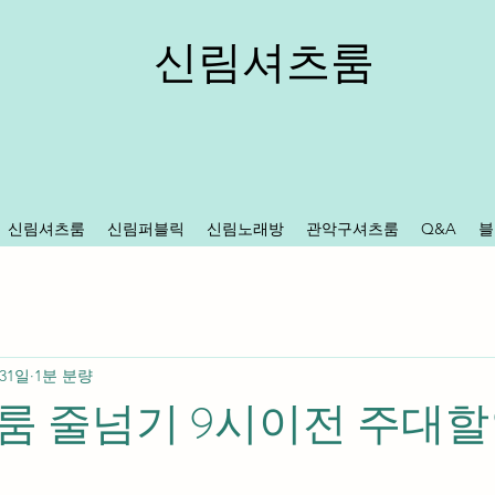
신림셔츠룸
신림셔츠룸
신림퍼블릭
신림노래방
관악구셔츠룸
Q&A
블
 31일
1분 분량
룸 줄넘기 9시이전 주대할
중