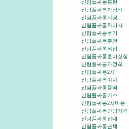
신림풀싸롱홈런
신림풀싸롱가성비
신림풀싸롱지명
신림풀싸롱차이사
신림풀싸롱후기
신림풀싸롱추천
신림풀싸롱픽업	
신림풀싸롱훈이실장
신림풀싸롱차정희
신림풀싸롱2차
신림풀싸롱이차
신림풀싸롱룸떡
신림풀싸롱키스
신림풀싸롱2차비용
신림풀싸롱인당가격
신림풀싸롱접대
신림풀싸롱단체