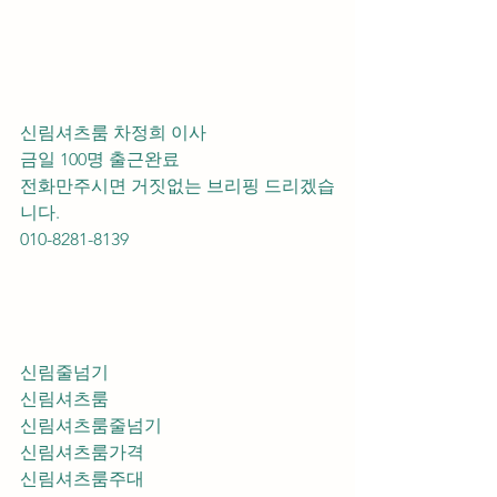
신림셔츠룸 차정희 이사
금일 100명 출근완료 
전화만주시면 거짓없는 브리핑 드리겠습
니다.
010-8281-8139
신림줄넘기
신림셔츠룸
신림셔츠룸줄넘기
신림셔츠룸가격
신림셔츠룸주대