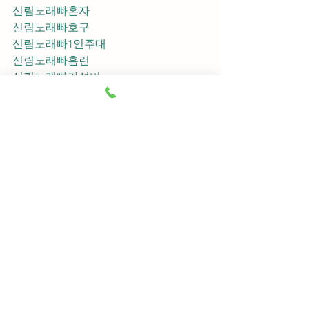
신림노래빠혼자
신림노래빠호구
신림노래빠1인주대
신림노래빠홈런
신림노래빠가성비
신림노래빠지명
신림노래빠차이사
신림노래빠후기
신림노래빠추천
신림노래빠픽업	
신림노래빠훈이실장
신림노래빠차정희
신림노래빠2차
신림노래빠이차
신림노래빠룸떡
신림노래빠키스
신림노래빠2차비용
신림노래빠인당가격
신림노래빠접대