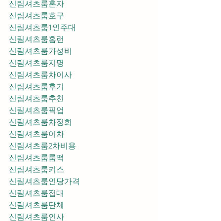
신림셔츠룸혼자
신림셔츠룸호구
신림셔츠룸1인주대
신림셔츠룸홈런
신림셔츠룸가성비
신림셔츠룸지명
신림셔츠룸차이사
신림셔츠룸후기
신림셔츠룸추천
신림셔츠룸픽업
신림셔츠룸차정희
신림셔츠룸이차
신림셔츠룸2차비용
신림셔츠룸룸떡
신림셔츠룸키스
신림셔츠룸인당가격
신림셔츠룸접대
신림셔츠룸단체
신림셔츠룸인사