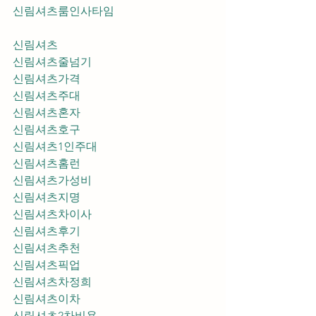
신림셔츠룸인사타임
신림셔츠
신림셔츠줄넘기
신림셔츠가격
신림셔츠주대
신림셔츠혼자
신림셔츠호구
신림셔츠1인주대
신림셔츠홈런
신림셔츠가성비
신림셔츠지명
신림셔츠차이사
신림셔츠후기
신림셔츠추천
신림셔츠픽업
신림셔츠차정희
신림셔츠이차
신림셔츠2차비용