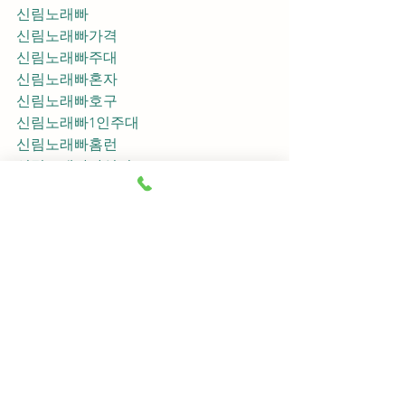
신림노래빠
신림노래빠가격
신림노래빠주대
신림노래빠혼자
신림노래빠호구
신림노래빠1인주대
신림노래빠홈런
신림노래빠가성비
신림노래빠지명
신림노래빠차이사
신림노래빠후기
신림노래빠추천
신림노래빠픽업	
신림노래빠훈이실장
신림노래빠차정희
신림노래빠2차
신림노래빠이차
신림노래빠룸떡
신림노래빠키스