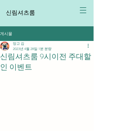
신림셔츠룸
게시물
망고 김
2023년 4월 28일
1분 분량
신림셔츠룸 9시이전 주대할
인 이벤트